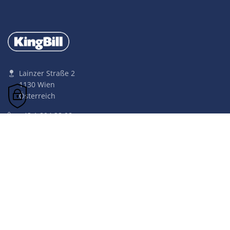
Lainzer Straße 2
1130 Wien
Österreich
+43 1 804 28 08
office@kingbill.com
KingBill Universum
Tik Tok
Instagram
Firma
Produkte