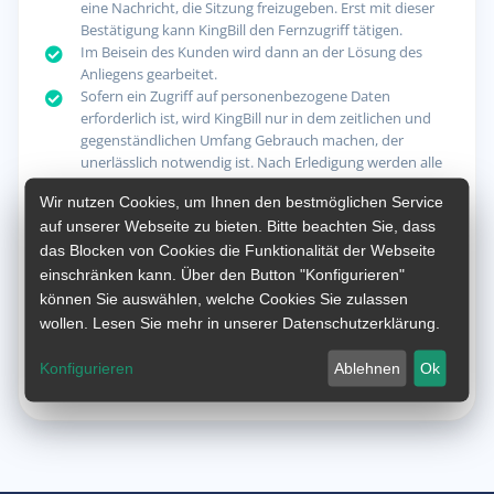
eine Nachricht, die Sitzung freizugeben. Erst mit dieser
Bestätigung kann KingBill den Fernzugriff tätigen.
Im Beisein des Kunden wird dann an der Lösung des
Anliegens gearbeitet.
Sofern ein Zugriff auf personenbezogene Daten
erforderlich ist, wird KingBill nur in dem zeitlichen und
gegenständlichen Umfang Gebrauch machen, der
unerlässlich notwendig ist. Nach Erledigung werden alle
eventuell übertragenen Daten sofort gelöscht.
Wir nutzen Cookies, um Ihnen den bestmöglichen Service
Alle Arbeiten im Wege des Fernzugriffs werden
auf unserer Webseite zu bieten. Bitte beachten Sie, dass
dokumentiert und protokolliert.
das Blocken von Cookies die Funktionalität der Webseite
Der verantwortliche Mitarbeiter von KingBill hat
personenbezogene Daten, unbeschadet sonstiger
einschränken kann. Über den Button "Konfigurieren"
gesetzlicher Verschwiegenheitspflichten, strengstens
können Sie auswählen, welche Cookies Sie zulassen
geheim zu halten (Datengeheimnis).
wollen. Lesen Sie mehr in unserer Datenschutzerklärung.
Das Fernwartungstool ANYDESK speichert unter der
jeweiligen Kundenidentifikationsnummer Zeitpunkt und
Konfigurieren
Ablehnen
Ok
Dauer der Sitzung.
Datenschutzerklärung von AnyDesk