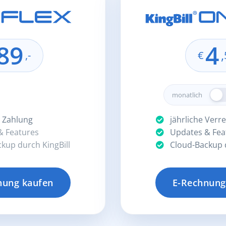
89
4
,
,-
€
monatlich
 Zahlung
jährliche Verr
 Features
Updates & Fea
kup durch KingBill
Cloud-Backup d
nung kaufen
E-Rechnung