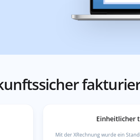
unftssicher fakturie
Einheitlicher
Mit der XRechnung wurde ein Stand