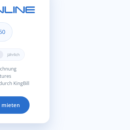
50
jährlich
echnung
tures
urch KingBill
 mieten