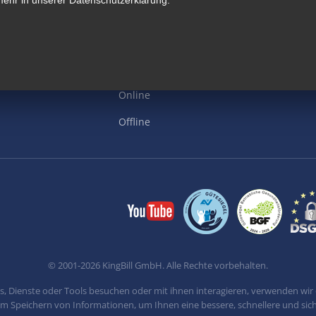
Dienstleister
Handwerker
KMUs
Online
Offline
© 2001-
2026
KingBill GmbH. Alle Rechte vorbehalten.
, Dienste oder Tools besuchen oder mit ihnen interagieren, verwenden wir 
m Speichern von Informationen, um Ihnen eine bessere, schnellere und sich