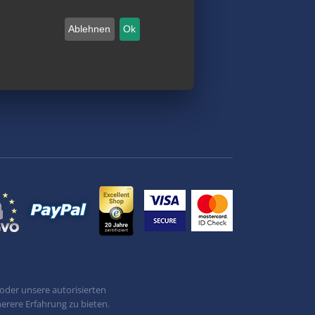
Versionshistorie
Ablehnen
Ok
oder unsere autorisierten
erere Erfahrung zu bieten.