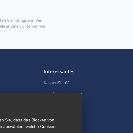
rsten Gründungsjahr. Den
r alle anderen Unternehmen
Interessantes
KassenSichV
ung
Kundenmeinungen
her
Referenzen
Youtube Kanal
en Sie, dass das Blocken von
Sie auswählen, welche Cookies
Blog