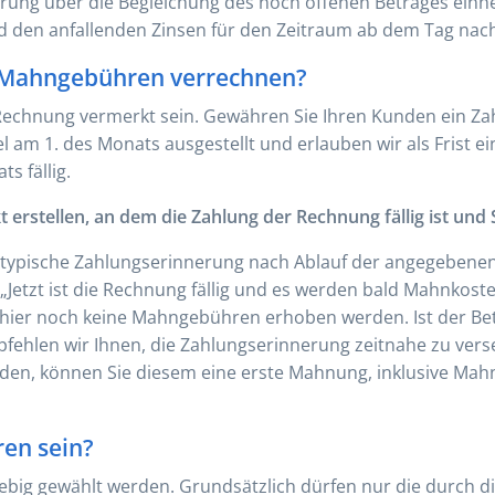
rung über die Begleichung des noch offenen Betrages einhe
d den anfallenden Zinsen für den Zeitraum ab dem Tag nach d
 Mahngebühren verrechnen?
r Rechnung vermerkt sein. Gewähren Sie Ihren Kunden ein Zah
 am 1. des Monats ausgestellt und erlauben wir als Frist ei
s fällig.
rstellen, an dem die Zahlung der Rechnung fällig ist und 
ie typische Zahlungserinnerung nach Ablauf der angegebene
 „Jetzt ist die Rechnung fällig und es werden bald Mahnkoste
hier noch keine Mahngebühren erhoben werden. Ist der Bet
empfehlen wir Ihnen, die Zahlungserinnerung zeitnahe zu ve
nden, können Sie diesem eine erste Mahnung, inklusive Ma
en sein?
ebig gewählt werden. Grundsätzlich dürfen nur die durch d