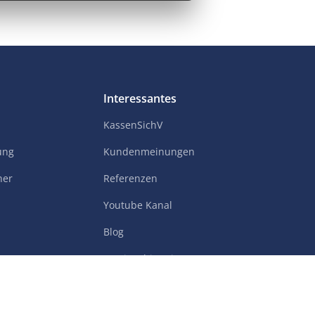
Interessantes
KassenSichV
ung
Kundenmeinungen
her
Referenzen
Youtube Kanal
Blog
Versionshistorie