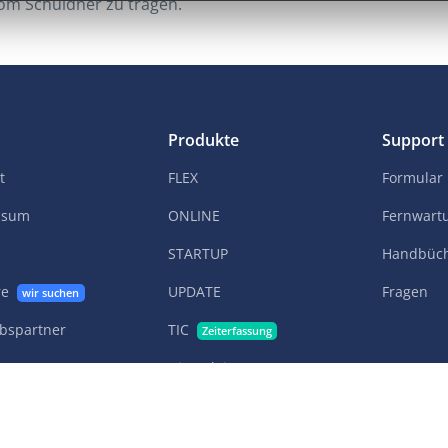
vom Schuldner zu tragen.
Produkte
Support
t
FLEX
Formular
ssum
ONLINE
Fernwart
STARTUP
Handbüc
re
UPDATE
Fragen
wir suchen
ebspartner
TIC
Zeiterfassung
Dienstleister
Handwerker
KMUs