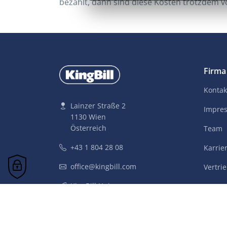
bezahlt, dann sind diese Kosten trotzdem 
Firma
Kontak
Lainzer Straße 2
Impre
1130 Wien
Österreich
Team
+43 1 804 28 08
Karrie
office@kingbill.com
Vertri
KingBill Universum
Tik Tok
Instagram