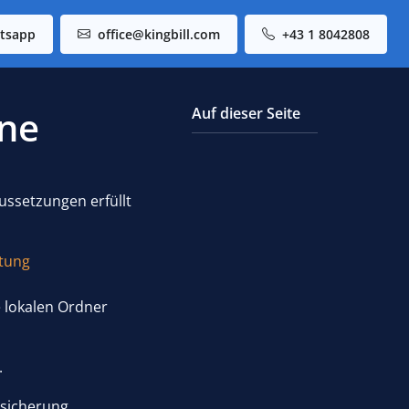
tsapp
office@kingbill.com
+43 1 8042808
ine
Auf dieser Seite
ussetzungen erfüllt
itung
e lokalen Ordner
.
nsicherung