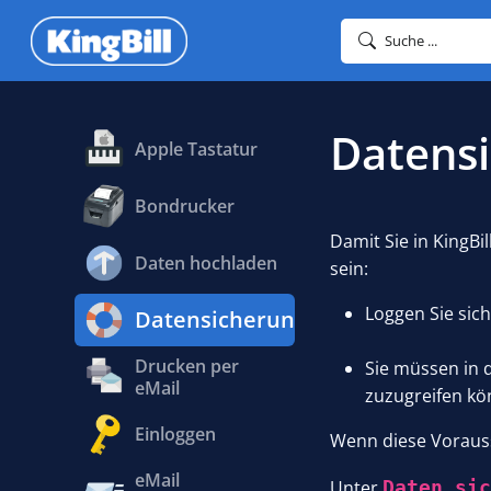
Suche ...
Datensi
Apple Tastatur
Bondrucker
Damit Sie in KingB
Daten hochladen
sein:
Loggen Sie sich
Datensicherung
Drucken per
Sie müssen in 
eMail
zuzugreifen kö
Einloggen
Wenn diese Vorausse
eMail
Unter
Daten si