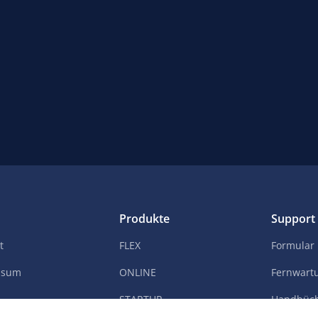
Produkte
Support
t
FLEX
Formular
ssum
ONLINE
Fernwart
STARTUP
Handbüc