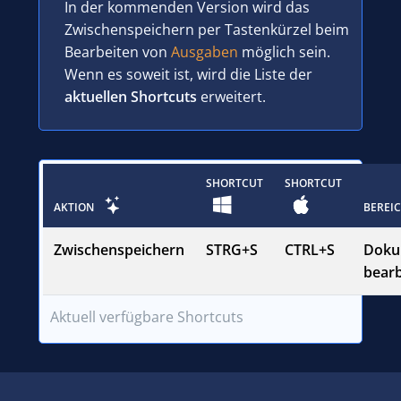
In der kommenden Version wird das
Zwischenspeichern per Tastenkürzel beim
Bearbeiten von
Ausgaben
möglich sein.
Wenn es soweit ist, wird die Liste der
aktuellen Shortcuts
erweitert.
SHORTCUT
SHORTCUT
AKTION
BEREI
Zwischenspeichern
STRG+S
CTRL+S
Doku
bearb
Aktuell verfügbare Shortcuts