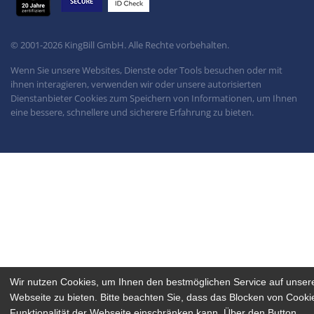
© 2001-
2026
KingBill GmbH. Alle Rechte vorbehalten.
Wenn Sie unsere Websites, Dienste oder Tools besuchen oder mit
ihnen interagieren, verwenden wir oder unsere autorisierten
Dienstanbieter Cookies zum Speichern von Informationen, um Ihnen
eine bessere, schnellere und sicherere Erfahrung zu bieten.
Wir nutzen Cookies, um Ihnen den bestmöglichen Service auf unser
Webseite zu bieten. Bitte beachten Sie, dass das Blocken von Cooki
Funktionalität der Webseite einschränken kann. Über den Button