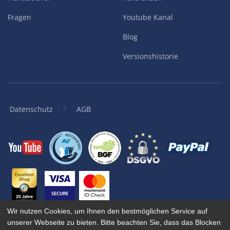
Fragen
Youtube Kanal
Blog
Versionshistorie
/
Datenschutz
AGB
Wir nutzen Cookies, um Ihnen den bestmöglichen Service auf
unserer Webseite zu bieten. Bitte beachten Sie, dass das Blocken
© 2001-
2026
KingBill GmbH. Alle Rechte vorbehalten.