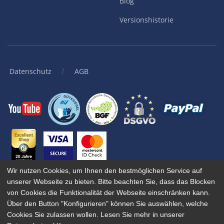
Blog
Versionshistorie
/
Datenschutz
AGB
Wir nutzen Cookies, um Ihnen den bestmöglichen Service auf
unserer Webseite zu bieten. Bitte beachten Sie, dass das Blocken
© 2001-
2026
KingBill GmbH. Alle Rechte vorbehalten.
von Cookies die Funktionalität der Webseite einschränken kann.
Wenn Sie unsere Websites, Dienste oder Tools besuchen oder mit
Über den Button "Konfigurieren" können Sie auswählen, welche
ihnen interagieren, verwenden wir oder unsere autorisierten
Cookies Sie zulassen wollen. Lesen Sie mehr in unserer
Dienstanbieter Cookies zum Speichern von Informationen, um Ihnen