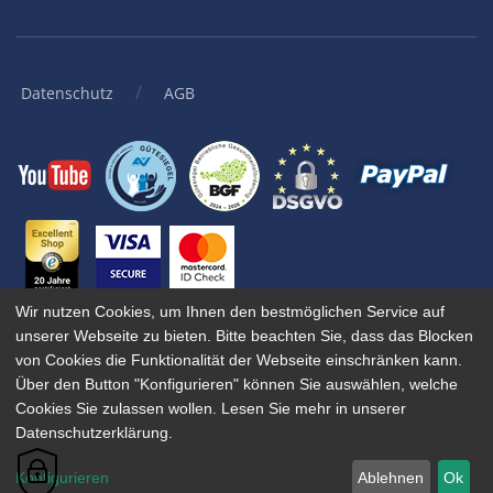
/
Datenschutz
AGB
Wir nutzen Cookies, um Ihnen den bestmöglichen Service auf
unserer Webseite zu bieten. Bitte beachten Sie, dass das Blocken
© 2001-
2026
KingBill GmbH. Alle Rechte vorbehalten.
von Cookies die Funktionalität der Webseite einschränken kann.
Wenn Sie unsere Websites, Dienste oder Tools besuchen oder mit
Über den Button "Konfigurieren" können Sie auswählen, welche
ihnen interagieren, verwenden wir oder unsere autorisierten
Cookies Sie zulassen wollen. Lesen Sie mehr in unserer
Dienstanbieter Cookies zum Speichern von Informationen, um Ihnen
Datenschutzerklärung.
eine bessere, schnellere und sicherere Erfahrung zu bieten.
Konfigurieren
Ablehnen
Ok