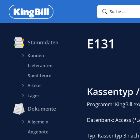
Suche ...
E131
Stammdaten
Kunden
Lieferanten
Spediteure
Artikel
Kassentyp /
Lager
Programm: KingBill.exe
Dokumente
Datenbank: Access (*.
Allgemein
Angebote
Typ: Kassentyp 3 nach