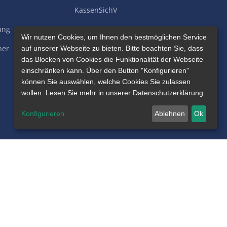
KassenSichV
ung
Kundenmeinungen
Wir nutzen Cookies, um Ihnen den bestmöglichen Service
her
Referenzen
auf unserer Webseite zu bieten. Bitte beachten Sie, dass
das Blocken von Cookies die Funktionalität der Webseite
Youtube Kanal
einschränken kann. Über den Button "Konfigurieren"
können Sie auswählen, welche Cookies Sie zulassen
Blog
wollen. Lesen Sie mehr in unserer Datenschutzerklärung.
Versionshistorie
Konfigurieren
Ablehnen
Ok