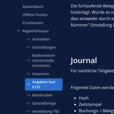
Die fortlaufende Bele
Kassenbuch
hinterlegt. Würde es
Offene Posten
dies entweder durch 
Provisionen
Nummer"-Einstellung k
Registrierkasse
Anmelden
Einstellungen
Bankomaten-
Journal
Schnittstelle
einrichten
Für sämtliche Tätigkei
Kassieren
Angaben laut
E131
Folgende Daten werde
Bondrucker
Hash
Spezialbelege
Zeitstempel
Buchungs- / Beleg
Anmeldung TSE