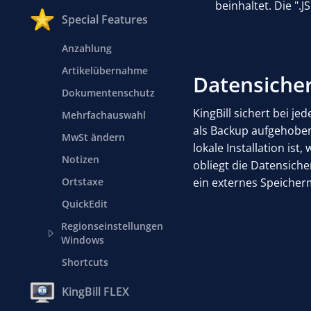
beinhaltet. Die "
Special Features
Anzahlung
Artikelübernahme
Datensiche
Dokumentenschutz
KingBill sichert bei 
Mehrfachauswahl
als Backup aufgehoben
MwSt ändern
lokale Installation is
Notizen
obliegt die Datensich
Ortstaxe
ein externes Speiche
QuickEdit
Regionseinstellungen
Windows
Shortcuts
KingBill FLEX