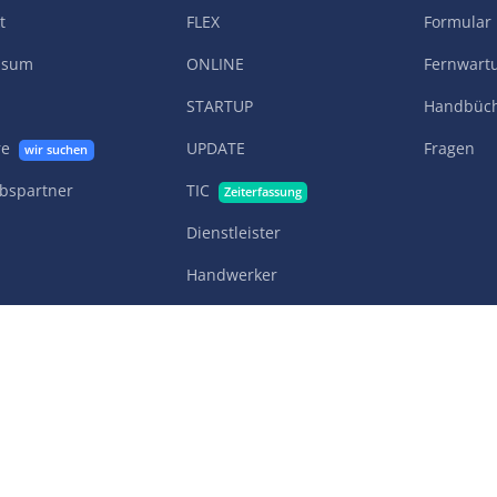
t
FLEX
Formular
ssum
ONLINE
Fernwart
STARTUP
Handbüc
re
UPDATE
Fragen
wir suchen
ebspartner
TIC
Zeiterfassung
Dienstleister
Handwerker
KMUs
Online
Offline