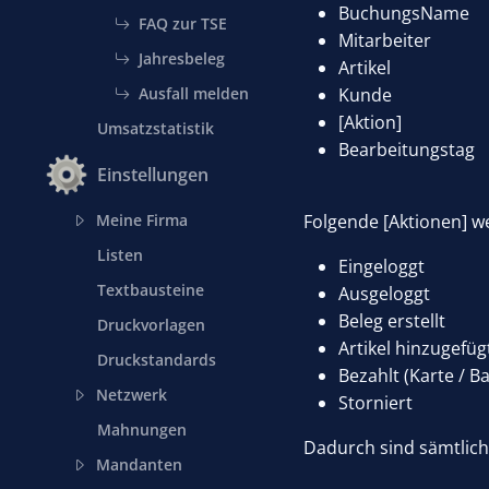
BuchungsName
FAQ zur TSE
Mitarbeiter
Jahresbeleg
Artikel
Ausfall melden
Kunde
[Aktion]
Umsatzstatistik
Bearbeitungstag
Einstellungen
Meine Firma
Folgende [Aktionen] w
Listen
Eingeloggt
Textbausteine
Ausgeloggt
Beleg erstellt
Druckvorlagen
Artikel hinzugefüg
Druckstandards
Bezahlt (Karte / Ba
Netzwerk
Storniert
Mahnungen
Dadurch sind sämtlich
Mandanten