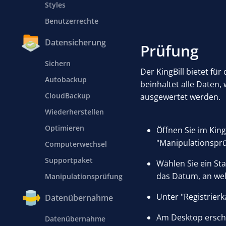
Styles
Benutzerrechte
Datensicherung
Prüfung
Sichern
Der KingBill bietet fü
Autobackup
beinhaltet alle Daten
CloudBackup
ausgewertet werden.
Wiederherstellen
Optimieren
Öffnen Sie im King
"Manipulationsprü
Computerwechsel
Supportpaket
Wählen Sie ein St
das Datum, an we
Manipulationsprüfung
Unter "Registrierka
Datenübernahme
Am Desktop ersche
Datenübernahme