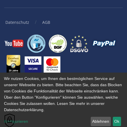
/
Datenschutz
AGB
Wir nutzen Cookies, um Ihnen den bestmöglichen Service auf
unserer Webseite zu bieten. Bitte beachten Sie, dass das Blocken
© 2001-
2026
KingBill GmbH. Alle Rechte vorbehalten.
von Cookies die Funktionalität der Webseite einschränken kann.
Wenn Sie unsere Websites, Dienste oder Tools besuchen oder mit
Über den Button "Konfigurieren" können Sie auswählen, welche
ihnen interagieren, verwenden wir oder unsere autorisierten
Cookies Sie zulassen wollen. Lesen Sie mehr in unserer
Dienstanbieter Cookies zum Speichern von Informationen, um Ihnen
Datenschutzerklärung.
eine bessere, schnellere und sicherere Erfahrung zu bieten.
Konfigurieren
Ablehnen
Ok