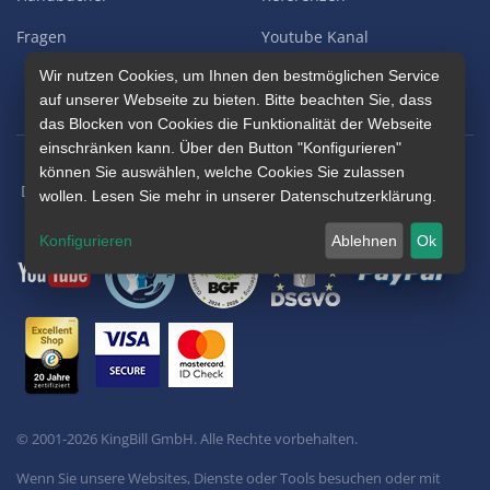
Fragen
Youtube Kanal
Wir nutzen Cookies, um Ihnen den bestmöglichen Service
Blog
auf unserer Webseite zu bieten. Bitte beachten Sie, dass
das Blocken von Cookies die Funktionalität der Webseite
einschränken kann. Über den Button "Konfigurieren"
können Sie auswählen, welche Cookies Sie zulassen
/
Datenschutz
AGB
wollen. Lesen Sie mehr in unserer Datenschutzerklärung.
Konfigurieren
Ablehnen
Ok
© 2001-
2026
KingBill GmbH. Alle Rechte vorbehalten.
Wenn Sie unsere Websites, Dienste oder Tools besuchen oder mit