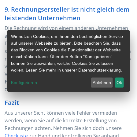
9. Rechnungsersteller ist nicht gleich dem
leistenden Unternehmen
Die Rechnung wird von einem anderen Unternehmen
ausgestellt, als jenes, das die Leistung erbracht hat.
Wir nutzen Cookies, um Ihnen den bestmöglichen Service
Diese Situation würde ich als Rechnungsempfänger
auf unserer Webseite zu bieten. Bitte beachten Sie, dass
das Blocken von Cookies die Funktionalität der Webseite
sofort hinterfragen. Haftbar können in dieser Situation
einschränken kann. Über den Button "Konfigurieren"
nämlich beide Parteien gemacht werden. Sollten Sie so
können Sie auswählen, welche Cookies Sie zulassen
verrechnen müssen, dann besprechen Sie das im
wollen. Lesen Sie mehr in unserer Datenschutzerklärung.
Vorfeld mit Ihrem Steuerberater. Auch das
schriftliche
Festhalten in einem Vertrag
kann Ihnen im Zweifelsfall
Konfigurieren
Ablehnen
Ok
zugute kommen.
Fazit
Aus unserer Sicht können viele Fehler vermieden
werden, wenn Sie auf die korrekte Erstellung von
Rechnungen achten. Nehmen Sie sich doch unsere
Checkliste
zur Hand und kontrollieren Sie anhand